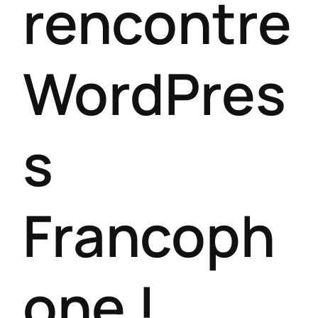
rencontre
WordPres
s
Francoph
one !