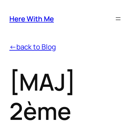
Here With Me
←back to Blog
[MAJ]
2ème