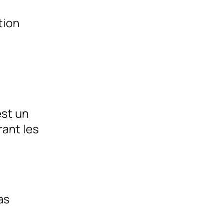
tion
est un
rant les
as