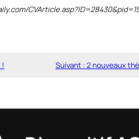
daily.com/CVArticle.asp?ID=28430&pid=1
 !
Suivant :
2 nouveaux thè