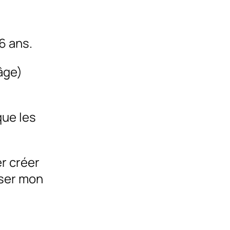
6 ans.
’âge)
que les
er créer
oser mon