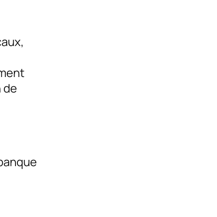
caux,
ement
n de
 banque