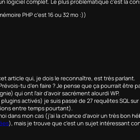
un logiciel complet. Le plus problématique c'est la co
mémoire PHP c'est 16 ou 32 mo :))
t article qui, je dois le reconnaître, est très parlant.
 Prévois-tu d’en faire ? Je pense que ça pourrait être 
ie) qui ont l’air d’avoir sacrément alourdi WP.
lugins activés) je suis passé de 27 requêtes SQL sur l
ions entre temps pourtant).
oi dans mon cas (j’ai la chance d’avoir un très bon h
tées
), mais je trouve que c’est un sujet intéressant c