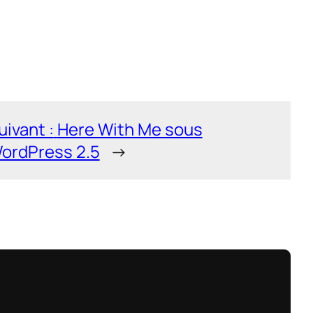
uivant :
Here With Me sous
ordPress 2.5
→