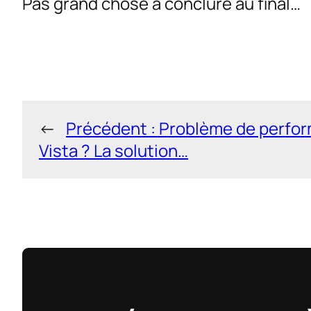
Pas grand chose à conclure au final…
←
Précédent :
Problème de perfo
Vista ? La solution…