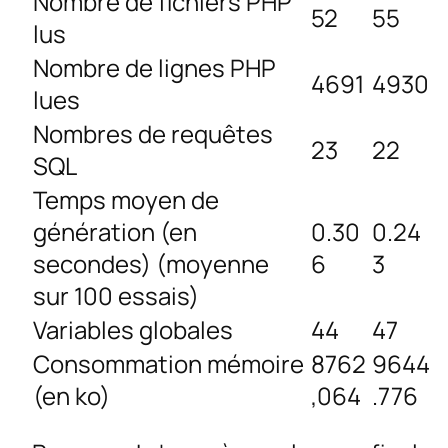
Nombre de fichiers PHP
52
55
lus
Nombre de lignes PHP
4691
4930
lues
Nombres de requêtes
23
22
SQL
Temps moyen de
génération (en
0.30
0.24
secondes) (moyenne
6
3
sur 100 essais)
Variables globales
44
47
Consommation mémoire
8762
9644
(en ko)
,064
.776