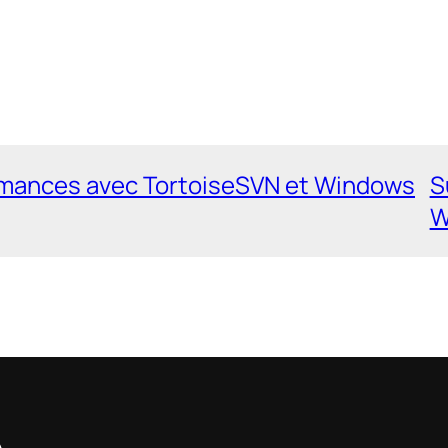
rmances avec TortoiseSVN et Windows
S
W