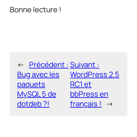
Bonne lecture !
←
Précédent :
Suivant :
Bug avec les
WordPress 2.5
paquets
RC1 et
MySQL 5 de
bbPress en
dotdeb ?!
français !
→