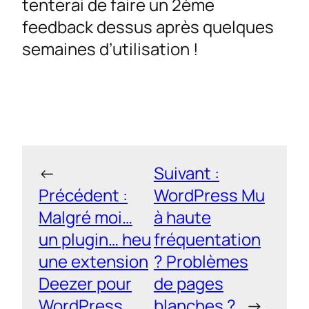
tenterai de faire un 2ème
feedback dessus après quelques
semaines d’utilisation !
←
Suivant :
Précédent :
WordPress Mu
Malgré moi…
à haute
un plugin… heu
fréquentation
une extension
? Problèmes
Deezer pour
de pages
WordPress
blanches ?
→