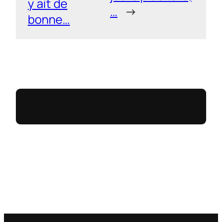
y ait de
…
→
bonne…