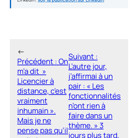
←
Suivant :
Précédent :
On
L’autre jour,
m’a dit »
j’affirmai à un
Licencier à
pair : « Les
distance, c’est
fonctionnalités
vraiment
n’ont rien à
inhumain ».
faire dans un
Mais je ne
thème. » 3
pense pas qu’il
jours plus tard,