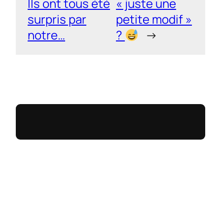
Ils ont tous été
« juste une
surpris par
petite modif »
notre…
?
→