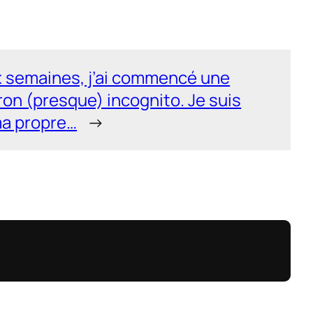
ux semaines, j’ai commencé une
on (presque) incognito. Je suis
ma propre…
→