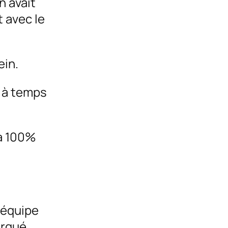
n avait
t avec le
ein.
t à temps
 à 100%
l’équipe
arqué,