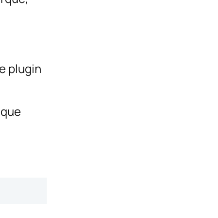
e plugin
èque