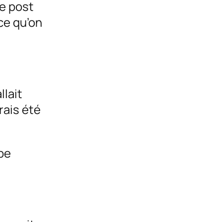
le post
 ce qu’on
llait
urais été
ipe