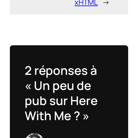
xHTML
→
2 réponses à
« Un peu de
pub sur Here
With Me ? »