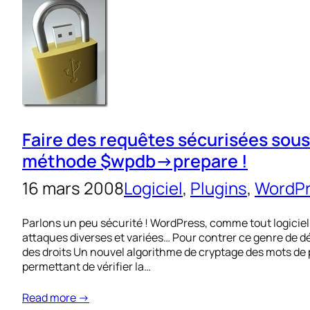
Faire des requêtes sécurisées sous 
méthode $wpdb->prepare !
16 mars 2008
Logiciel
, 
Plugins
, 
WordP
Parlons un peu sécurité ! WordPress, comme tout logiciel
attaques diverses et variées… Pour contrer ce genre de 
des droits Un nouvel algorithme de cryptage des mots de
permettant de vérifier la…
Read more →