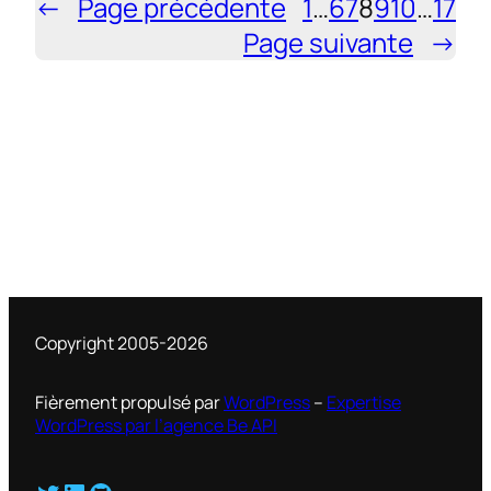
←
Page précédente
1
…
6
7
8
9
10
…
17
Page suivante
→
Copyright 2005-2026
Fièrement propulsé par
WordPress
–
Expertise
WordPress par l’agence Be API