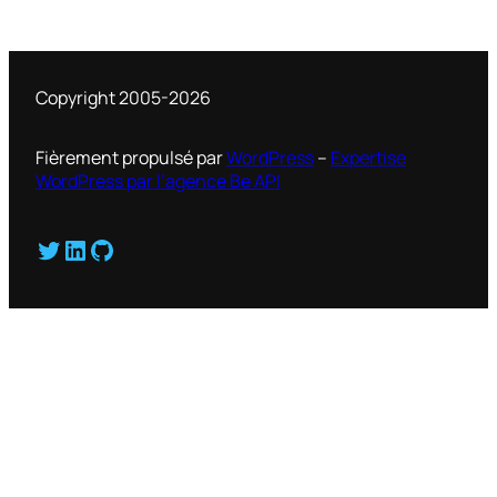
Copyright 2005-2026
Fièrement propulsé par
WordPress
–
Expertise
WordPress par l’agence Be API
Twitter
LinkedIn
GitHub